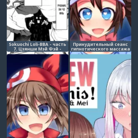
Sokuochi Loli-BBA - часть
Принудительный сеанс
7. Цзянши Мэй Фэй -
гипнотического массажа
Эпилог
тренера покемонов Розы
(Pokemon Trainer Mei
Kyousei Saiin Massage)