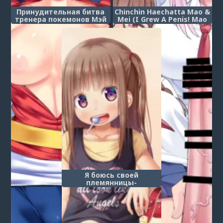
Принудительная битва
Chinchin Haechatta Mao &
тренера покемонов Мэй
Mei (I Grew A Penis! Mao
(Pokemon Trainer May's
& Mei) (У меня вырос
Forced Hypnosis Battle)
пенис!)
Я боюсь своей
племянницы-
младшеклассницы из-за
старой психологической
травмы (Mukashi no
Trauma no Sei de JS no
Post a comment
Mei ga Kowai / I'm Scared