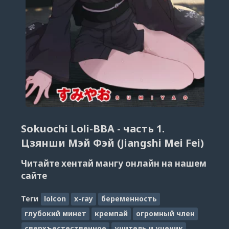
Sokuochi Loli-BBA - часть 1.
Цзянши Мэй Фэй (Jiangshi Mei Fei)
Читайте хентай мангу онлайн на нашем
сайте
Теги
lolcon
x-ray
беременность
глубокий минет
кремпай
огромный член
сверхъестественное
учитель и ученик