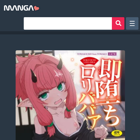
Рандом
Фильтр
Авторы
Аниме хентай
Сборники манги
Sign in
Register